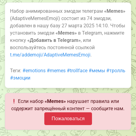
Набор анимированных эмодзи телеграм
«Memes»
(AdaptiveMemesEmoji) состоит из 74 эмодзи,
добавлен в нашу базу 27 марта 2025 14:10. Чтобы
установить эмодзи
«Memes»
в Telegram, нажмите
кнопку
«Добавить в Telegram»
, или
воспользуйтесь постоянной ссылкой
t.me/addemoji/AdaptiveMemesEmoji
.
Теги:
#emotions
#memes
#trollface
#мемы
#тролль
#эмоции
Если набор
«Memes»
нарушает правила или
содержит запрещённый контент — сообщите нам.
Пожаловаться