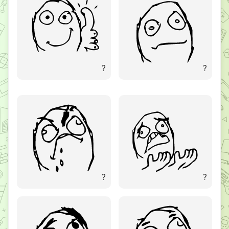
?
?
?
?