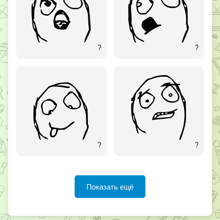
?
?
?
?
Показать ещё