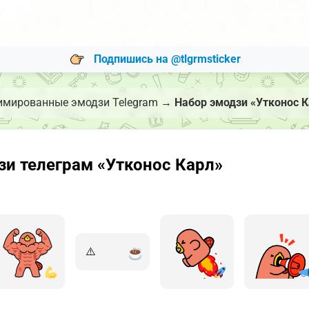
Подпишись на @tlgrmsticker
имированные эмодзи Telegram
→
Набор эмодзи «Утконос 
и телеграм «Утконос Карл»