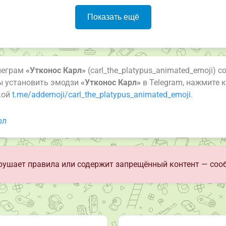
Показать ещё
леграм
«Утконос Карл»
(carl_the_platypus_animated_emoji) с
бы установить эмодзи
«Утконос Карл»
в Telegram, нажмите 
кой
t.me/addemoji/carl_the_platypus_animated_emoji
.
рл
ушает правила или содержит запрещённый контент — соо