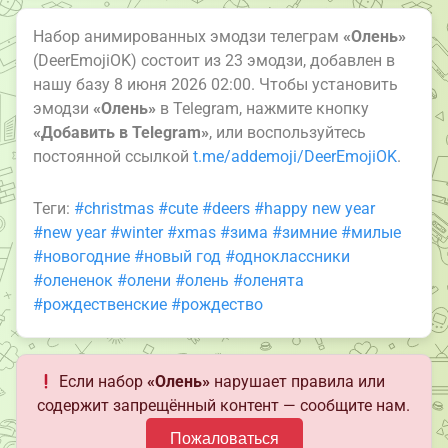
Набор анимированных эмодзи телеграм
«Олень»
(DeerEmojiOK) состоит из 23 эмодзи, добавлен в
нашу базу 8 июня 2026 02:00. Чтобы установить
эмодзи
«Олень»
в Telegram, нажмите кнопку
«Добавить в Telegram»
, или воспользуйтесь
постоянной ссылкой
t.me/addemoji/DeerEmojiOK
.
Теги:
#christmas
#cute
#deers
#happy new year
#new year
#winter
#xmas
#зима
#зимние
#милые
#новогодние
#новый год
#одноклассники
#олененок
#олени
#олень
#оленята
#рождественские
#рождество
Если набор
«Олень»
нарушает правила или
содержит запрещённый контент — сообщите нам.
Пожаловаться