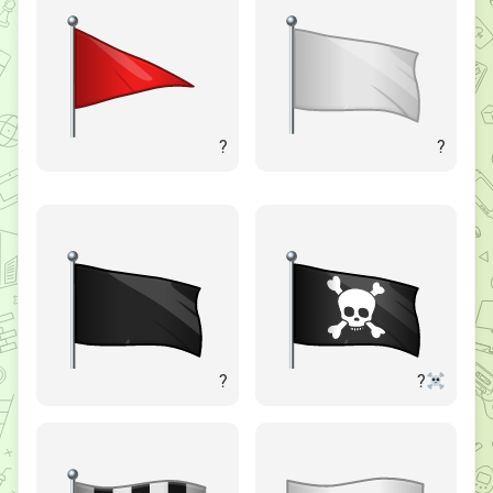
?
?️
?
?‍