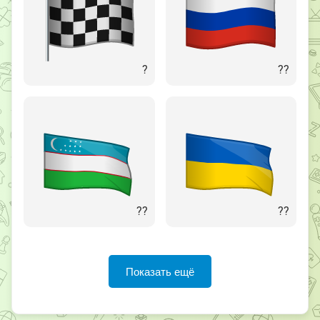
?
??
??
??
Показать ещё