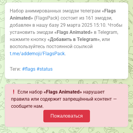
Набор анимированных эмодзи телеграм
«Flags
Animated»
(FlagsPack) состоит из 161 эмодзи,
добавлен в нашу базу 29 марта 2025 15:10. Чтобы
установить эмодзи
«Flags Animated»
в Telegram,
нажмите кнопку
«Добавить в Telegram»
, или
воспользуйтесь постоянной ссылкой
t.me/addemoji/FlagsPack
.
Теги:
#flags
#status
Если набор
«Flags Animated»
нарушает
правила или содержит запрещённый контент —
сообщите нам.
Пожаловаться