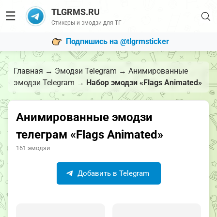
TLGRMS.RU
☰
Стикеры и эмодзи для ТГ
Подпишись на @tlgrmsticker
Главная
→
Эмодзи Telegram
→
Анимированные
эмодзи Telegram
→
Набор эмодзи «Flags Animated»
Анимированные эмодзи
телеграм «Flags Animated»
161 эмодзи
Добавить в Telegram