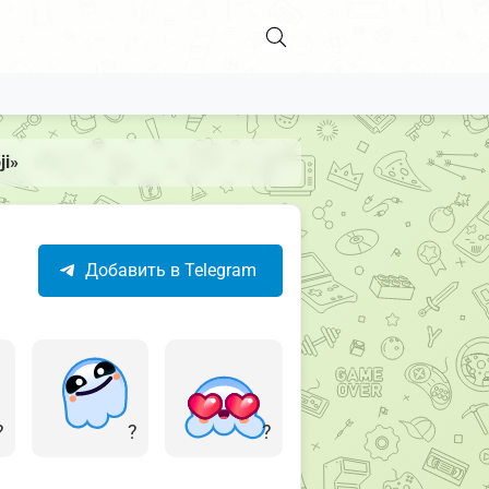
ji»
Добавить в Telegram
?
?
?