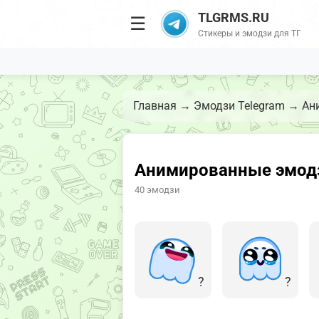
TLGRMS.RU
☰
Стикеры и эмодзи для ТГ
Главная
→
Эмодзи Telegram
→
Ан
Анимированные эмодзи
40 эмодзи
?
?