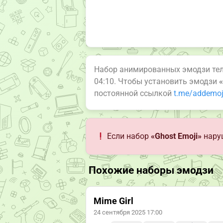
Набор анимированных эмодзи те
04:10. Чтобы установить эмодзи
«
постоянной ссылкой
t.me/addemoj
Если набор
«Ghost Emoji»
наруш
Похожие наборы эмодзи
Mime Girl
24 сентября 2025 17:00