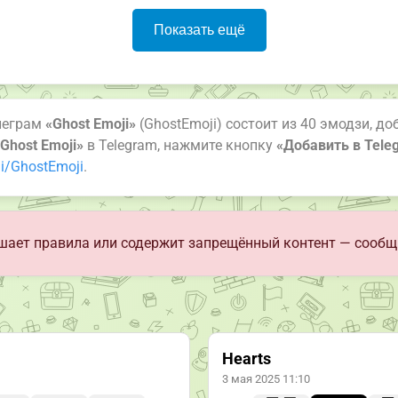
Показать ещё
леграм
«Ghost Emoji»
(GhostEmoji) состоит из 40 эмодзи, до
Ghost Emoji»
в Telegram, нажмите кнопку
«Добавить в Tele
i/GhostEmoji
.
ает правила или содержит запрещённый контент — сообщ
Hearts
3 мая 2025 11:10