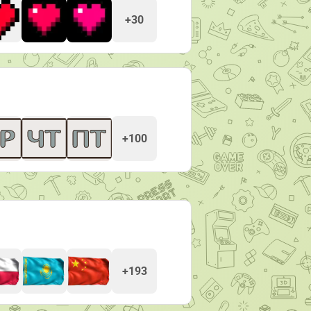
+30
+100
+193