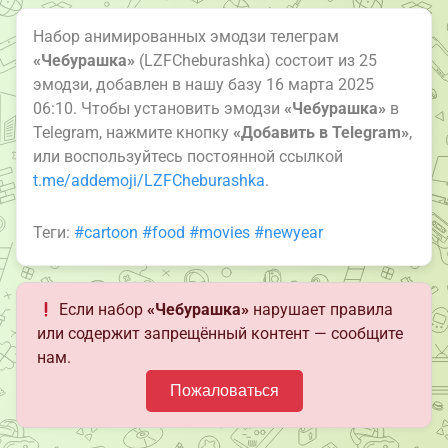
Набор анимированных эмодзи телеграм
«Чебурашка»
(LZFCheburashka) состоит из 25
эмодзи, добавлен в нашу базу 16 марта 2025
06:10. Чтобы установить эмодзи
«Чебурашка»
в
Telegram, нажмите кнопку
«Добавить в Telegram»
,
или воспользуйтесь постоянной ссылкой
t.me/addemoji/LZFCheburashka
.
Теги:
#cartoon
#food
#movies
#newyear
Если набор
«Чебурашка»
нарушает правила
или содержит запрещённый контент — сообщите
нам.
Пожаловаться