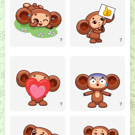
?
?
?
?