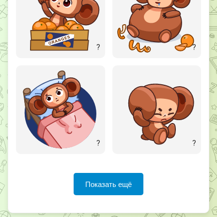
?
?
?
?
Показать ещё