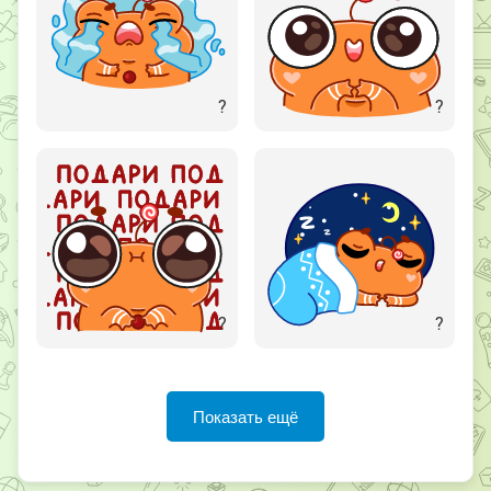
?
?
?
?
Показать ещё