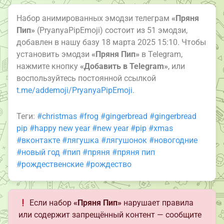
Набор анимированных эмодзи телеграм
«Пряня
Пип»
(PryanyaPipEmoji) состоит из 51 эмодзи,
добавлен в нашу базу 18 марта 2025 15:10. Чтобы
установить эмодзи
«Пряня Пип»
в Telegram,
нажмите кнопку
«Добавить в Telegram»
, или
воспользуйтесь постоянной ссылкой
t.me/addemoji/PryanyaPipEmoji
.
Теги:
#christmas
#frog
#gingerbread
#gingerbread
pip
#happy new year
#new year
#pip
#xmas
#вконтакте
#лягушка
#лягушонок
#новогодние
#новый год
#пип
#пряня
#пряня пип
#рождественские
#рождество
Если набор
«Пряня Пип»
нарушает правила
или содержит запрещённый контент — сообщите