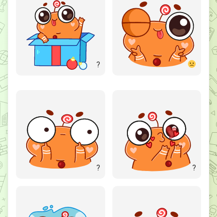
?
?
?