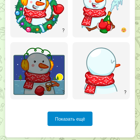
?
?
?
Показать ещё