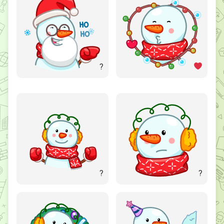
?
?
?