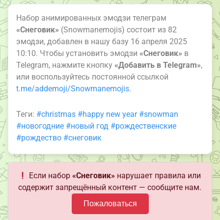
Набор анимированных эмодзи телеграм
«Снеговик»
(Snowmanemojis) состоит из 82
эмодзи, добавлен в нашу базу 16 апреля 2025
10:10. Чтобы установить эмодзи
«Снеговик»
в
Telegram, нажмите кнопку
«Добавить в Telegram»
,
или воспользуйтесь постоянной ссылкой
t.me/addemoji/Snowmanemojis
.
Теги:
#christmas
#happy new year
#snowman
#новогодние
#новый год
#рождественские
#рождество
#снеговик
Если набор
«Снеговик»
нарушает правила или
содержит запрещённый контент — сообщите нам.
Пожаловаться