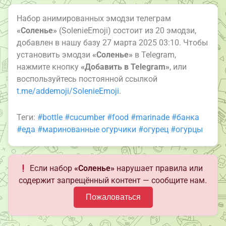
Набор анимированных эмодзи телеграм
«Соленье»
(SolenieEmoji) состоит из 20 эмодзи,
добавлен в нашу базу 27 марта 2025 03:10. Чтобы
установить эмодзи
«Соленье»
в Telegram,
нажмите кнопку
«Добавить в Telegram»
, или
воспользуйтесь постоянной ссылкой
t.me/addemoji/SolenieEmoji
.
Теги:
#bottle
#cucumber
#food
#marinade
#банка
#еда
#маринованные огурчики
#огурец
#огурцы
Если набор
«Соленье»
нарушает правила или
содержит запрещённый контент — сообщите нам.
Пожаловаться