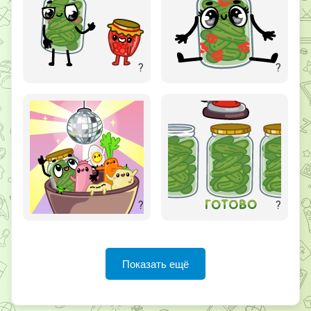
?
?
?
?
Показать ещё