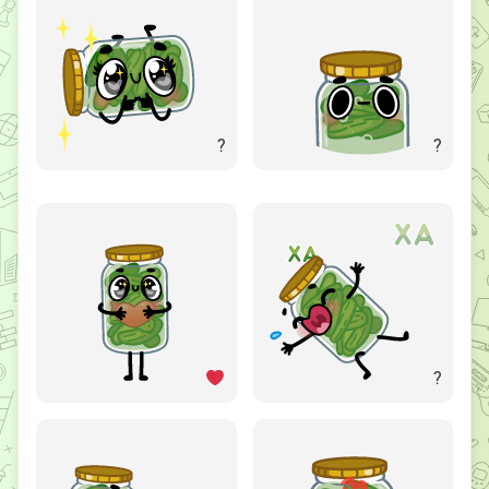
?
?
?