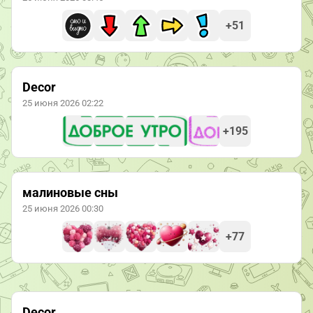
+51
Decor
25 июня 2026 02:22
+195
малиновые сны
25 июня 2026 00:30
+77
Decor