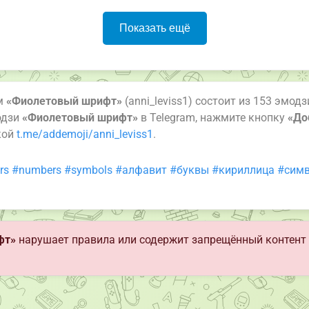
Показать ещё
ам
«Фиолетовый шрифт»
(anni_leviss1) состоит из 153 эмод
одзи
«Фиолетовый шрифт»
в Telegram, нажмите кнопку
«До
кой
t.me/addemoji/anni_leviss1
.
rs
#numbers
#symbols
#алфавит
#буквы
#кириллица
#сим
фт»
нарушает правила или содержит запрещённый контент