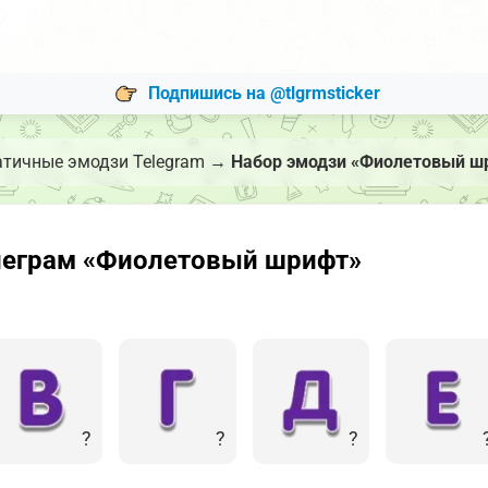
Подпишись на @tlgrmsticker
атичные эмодзи Telegram
→
Набор эмодзи «Фиолетовый ш
леграм «Фиолетовый шрифт»
?
?
?