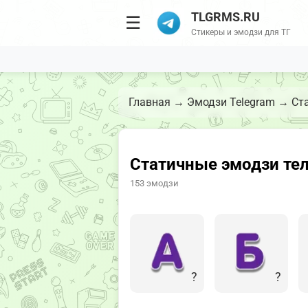
TLGRMS.RU
☰
Стикеры и эмодзи для ТГ
Главная
→
Эмодзи Telegram
→
Ст
Статичные эмодзи те
153 эмодзи
?
?