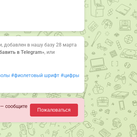
зи, добавлен в нашу базу 28 марта
бавить в Telegram»
, или
волы
#фиолетовый шрифт
#цифры
 — сообщите
Пожаловаться