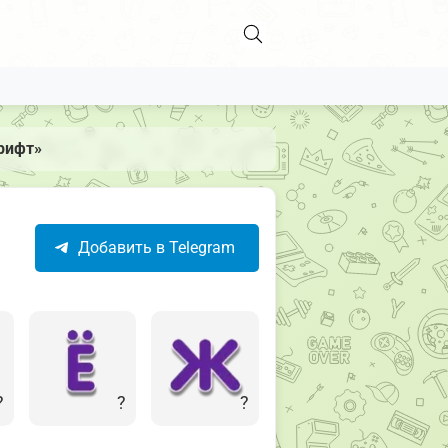
рифт»
Добавить в Telegram
?
?
?