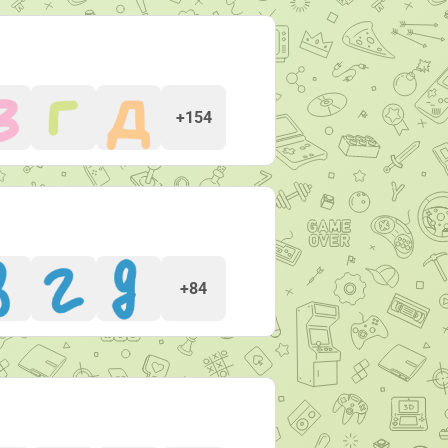
+154
+84