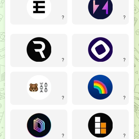
?
?
?
?
?
?
?
?