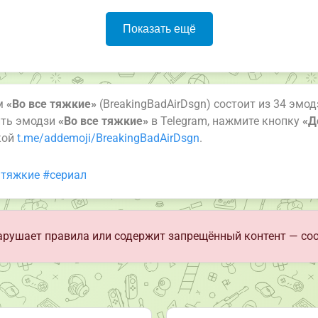
Показать ещё
ам
«Во все тяжкие»
(BreakingBadAirDsgn) состоит из 34 эмод
ить эмодзи
«Во все тяжкие»
в Telegram, нажмите кнопку
«Д
кой
t.me/addemoji/BreakingBadAirDsgn
.
 тяжкие
#сериал
рушает правила или содержит запрещённый контент — со