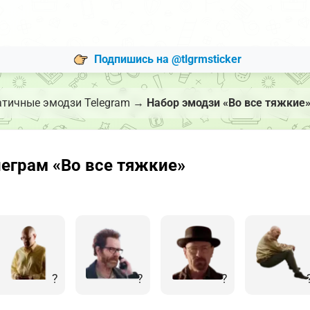
Подпишись на @tlgrmsticker
атичные эмодзи Telegram
→
Набор эмодзи «Во все тяжкие
еграм «Во все тяжкие»
?
?
?