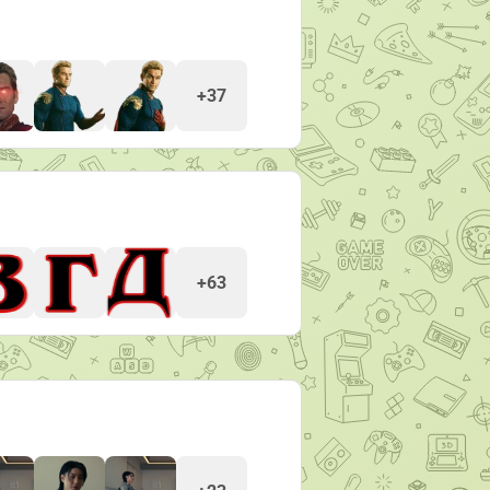
+37
+63