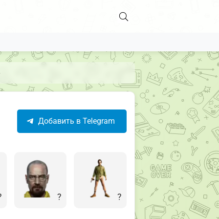
»
Добавить в Telegram
?
?
?