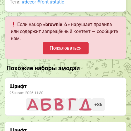
Теги:
#decor
#font
#static
Если набор
«brownie ☆»
нарушает правила
или содержит запрещённый контент — сообщите
нам.
Пожаловаться
Похожие наборы эмодзи
Шрифт
25 июня 2026 11:30
+86
Шрифт