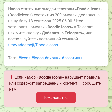
Набор статичных эмодзи телеграм
«Doodle Icons»
(DoodleIcons) состоит из 200 эмодзи, добавлен в
нашу базу 13 сентября 2025 06:00. Чтобы
установить эмодзи
«Doodle Icons»
в Telegram,
нажмите кнопку
«Добавить в Telegram»
, или
воспользуйтесь постоянной ссылкой
t.me/addemoji/DoodleIcons
.
Теги:
#icons
#logos
#иконки
#логотипы
Если набор
«Doodle Icons»
нарушает правила
или содержит запрещённый контент — сообщите
нам.
Пожаловаться