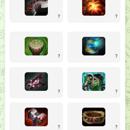
?
?
?
?
?
?
?
?