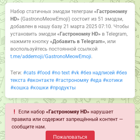
Набор статичных эмодзи телеграм
«Гастрономяу
HD»
(GastronoMeowEmoji) состоит из 51 эмодзи,
добавлен в нашу базу 21 марта 2025 07:10. Чтобы
установить эмодзи
«Гастрономяу HD»
в Telegram,
нажмите кнопку
«Добавить в Telegram»
, или
воспользуйтесь постоянной ссылкой
t.me/addemoji/GastronoMeowEmoji
.
Теги:
#cats
#food
#no text
#vk
#без надписей
#без
текста
#вконтакте
#гастрономяу
#еда
#котики
#кошка
#кошки
#продукты
Если набор
«Гастрономяу HD»
нарушает
правила или содержит запрещённый контент —
сообщите нам.
Пожаловаться