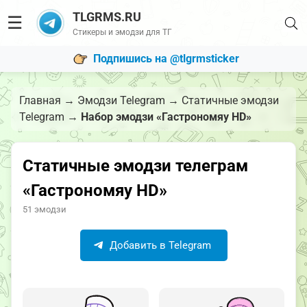
TLGRMS.RU
☰
Стикеры и эмодзи для ТГ
Подпишись на @tlgrmsticker
Главная
→
Эмодзи Telegram
→
Статичные эмодзи
Telegram
→
Набор эмодзи «Гастрономяу HD»
Статичные эмодзи телеграм
«Гастрономяу HD»
51 эмодзи
Добавить в Telegram