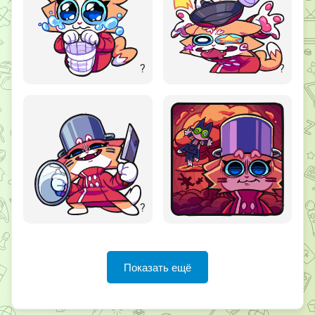
?
?
?
?
Показать ещё