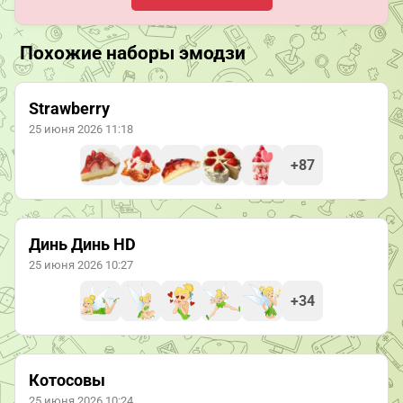
Похожие наборы эмодзи
Strawberry
25 июня 2026 11:18
+87
Динь Динь HD
25 июня 2026 10:27
+34
Котосовы
25 июня 2026 10:24