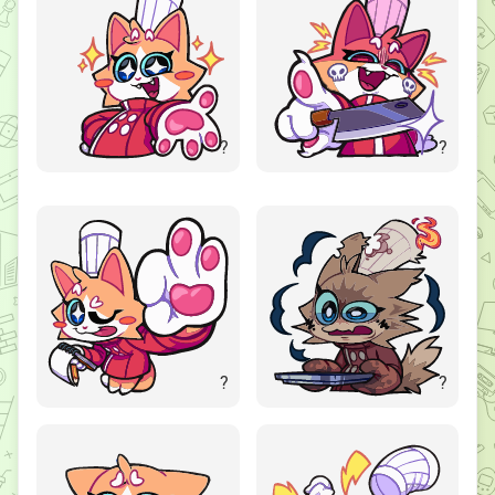
?
?
?
?