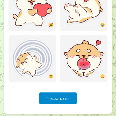
Показать ещё