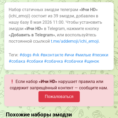
Набор статичных эмодзи телеграм
«Ичи HD»
(ichi_emoji) состоит из 39 эмодзи, добавлен в
нашу базу 8 мая 2026 11:00. Чтобы установить
эмодзи
«Ичи HD»
в Telegram, нажмите кнопку
«Добавить в Telegram»
, или воспользуйтесь
постоянной ссылкой
t.me/addemoji/ichi_emoji
.
Теги:
#dogs
#vk
#вконтакте
#ичи
#милые
#песики
#собака
#собаки
#собачка
#собачки
#щенок
Если набор
«Ичи HD»
нарушает правила или
содержит запрещённый контент — сообщите нам.
Пожаловаться
Похожие наборы эмодзи