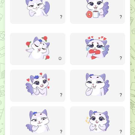
?
?
☺
?
?
?
?
?