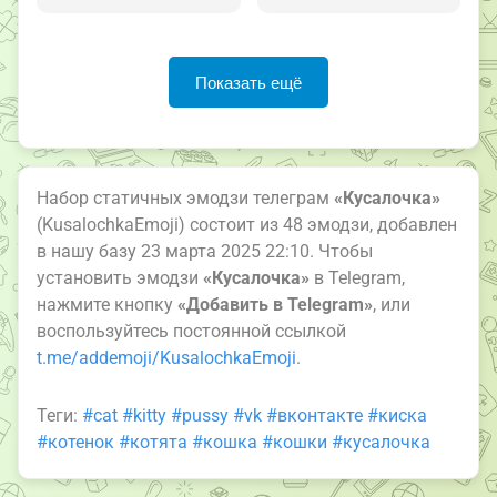
Показать ещё
Набор статичных эмодзи телеграм
«Кусалочка»
(KusalochkaEmoji) состоит из 48 эмодзи, добавлен
в нашу базу 23 марта 2025 22:10. Чтобы
установить эмодзи
«Кусалочка»
в Telegram,
нажмите кнопку
«Добавить в Telegram»
, или
воспользуйтесь постоянной ссылкой
t.me/addemoji/KusalochkaEmoji
.
Теги:
#cat
#kitty
#pussy
#vk
#вконтакте
#киска
#котенок
#котята
#кошка
#кошки
#кусалочка