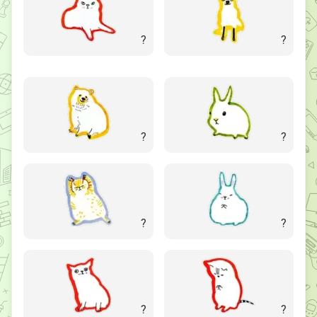
?
?
?
?
?
?
?
?