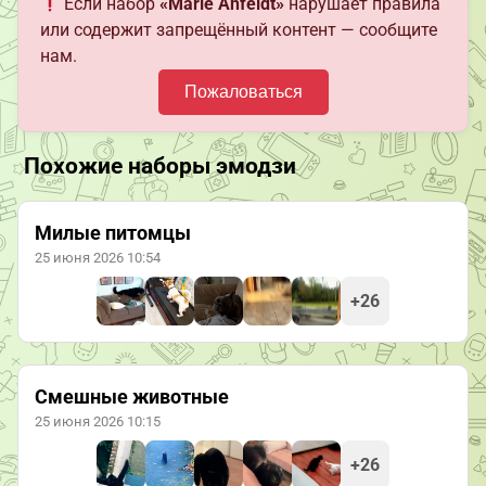
Если набор
«Marie Åhfeldt»
нарушает правила
или содержит запрещённый контент — сообщите
нам.
Пожаловаться
Похожие наборы эмодзи
Милые питомцы
25 июня 2026 10:54
+26
Смешные животные
25 июня 2026 10:15
+26