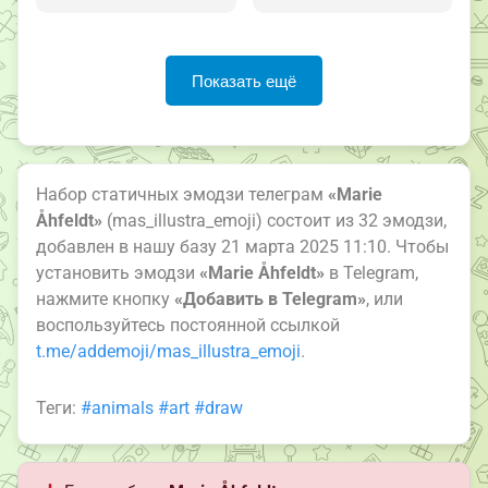
Показать ещё
Набор статичных эмодзи телеграм
«Marie
Åhfeldt»
(mas_illustra_emoji) состоит из 32 эмодзи,
добавлен в нашу базу 21 марта 2025 11:10. Чтобы
установить эмодзи
«Marie Åhfeldt»
в Telegram,
нажмите кнопку
«Добавить в Telegram»
, или
воспользуйтесь постоянной ссылкой
t.me/addemoji/mas_illustra_emoji
.
Теги:
#animals
#art
#draw