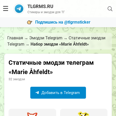
TLGRMS.RU
☰
Стикеры и эмодзи для ТГ
Подпишись на @tlgrmsticker
Главная
→
Эмодзи Telegram
→
Статичные эмодзи
Telegram
→
Набор эмодзи «Marie Åhfeldt»
Статичные эмодзи телеграм
«Marie Åhfeldt»
32 эмодзи
Добавить в Telegram