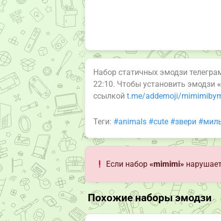
Набор статичных эмодзи телегр
22:10. Чтобы установить эмодзи
ссылкой
t.me/addemoji/mimimiby
Теги:
#animals
#cute
#звери
#мил
Если набор
«mimimi»
нарушает
Похожие наборы эмодзи