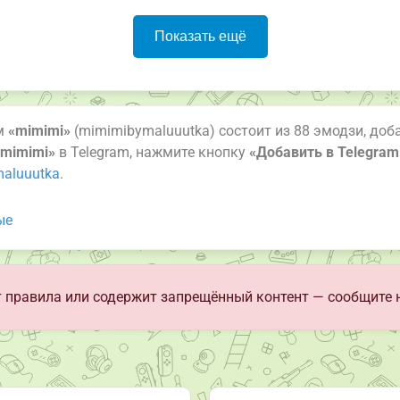
Показать ещё
ам
«mimimi»
(mimimibymaluuutka) состоит из 88 эмодзи, доб
«mimimi»
в Telegram, нажмите кнопку
«Добавить в Telegram
maluuutka
.
ые
 правила или содержит запрещённый контент — сообщите 