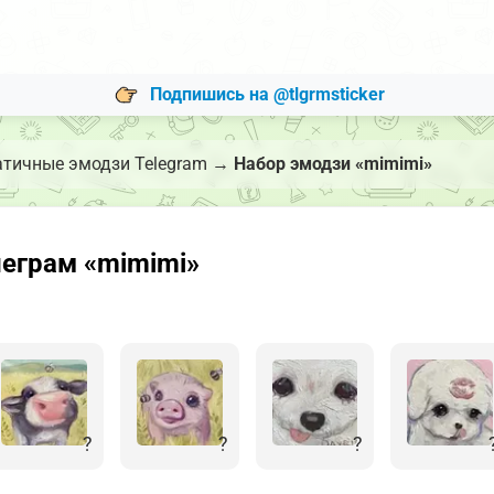
Подпишись на @tlgrmsticker
атичные эмодзи Telegram
→
Набор эмодзи «mimimi»
еграм «mimimi»
?
?
?