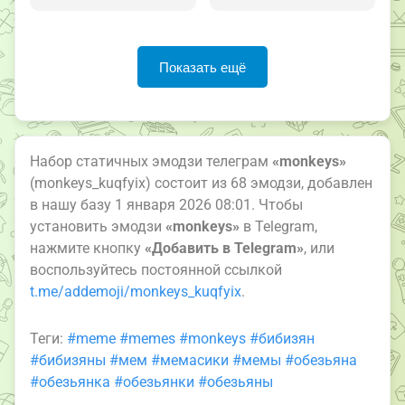
Показать ещё
Набор статичных эмодзи телеграм
«monkeys»
(monkeys_kuqfyix) состоит из 68 эмодзи, добавлен
в нашу базу 1 января 2026 08:01. Чтобы
установить эмодзи
«monkeys»
в Telegram,
нажмите кнопку
«Добавить в Telegram»
, или
воспользуйтесь постоянной ссылкой
t.me/addemoji/monkeys_kuqfyix
.
Теги:
#meme
#memes
#monkeys
#бибизян
#бибизяны
#мем
#мемасики
#мемы
#обезьяна
#обезьянка
#обезьянки
#обезьяны