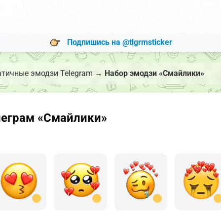
Подпишись на @tlgrmsticker
атичные эмодзи Telegram
→
Набор эмодзи «Смайлики»
леграм «Смайлики»