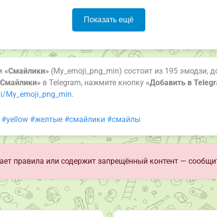
Показать ещё
ам
«Смайлики»
(My_emoji_png_min) состоит из 195 эмодзи, д
«Смайлики»
в Telegram, нажмите кнопку
«Добавить в Teleg
i/My_emoji_png_min
.
#yellow
#желтые
#смайлики
#смайлы
ет правила или содержит запрещённый контент — сообщи