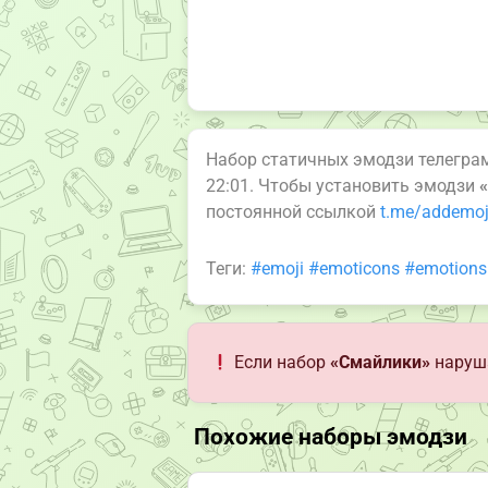
Набор статичных эмодзи телегр
22:01. Чтобы установить эмодзи
постоянной ссылкой
t.me/addemoj
Теги:
#emoji
#emoticons
#emotions
Если набор
«Смайлики»
наруша
Похожие наборы эмодзи