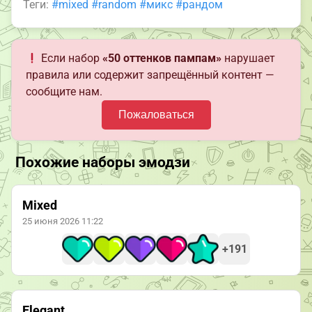
Теги:
#mixed
#random
#микс
#рандом
Если набор
«50 оттенков пампам»
нарушает
правила или содержит запрещённый контент —
сообщите нам.
Пожаловаться
Похожие наборы эмодзи
Mixed
25 июня 2026 11:22
+191
Elegant