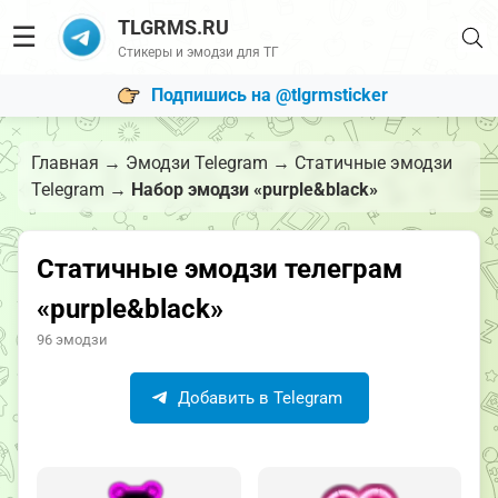
TLGRMS.RU
☰
Стикеры и эмодзи для ТГ
Подпишись на @tlgrmsticker
Главная
→
Эмодзи Telegram
→
Статичные эмодзи
Telegram
→
Набор эмодзи «purple&black»
Статичные эмодзи телеграм
«purple&black»
96 эмодзи
Добавить в Telegram