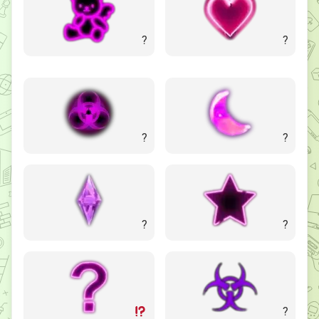
?
?
?
?
?
?
?