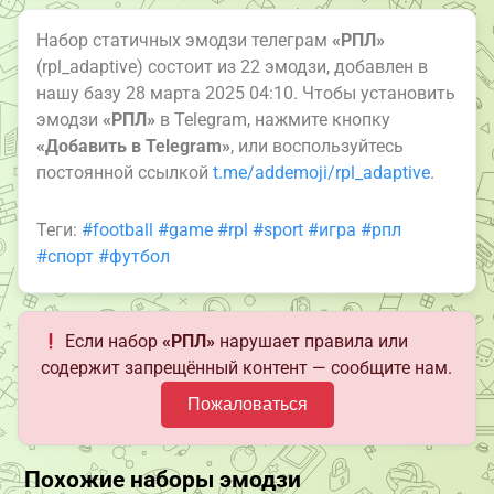
Набор статичных эмодзи телеграм
«РПЛ»
(rpl_adaptive) состоит из 22 эмодзи, добавлен в
нашу базу 28 марта 2025 04:10. Чтобы установить
эмодзи
«РПЛ»
в Telegram, нажмите кнопку
«Добавить в Telegram»
, или воспользуйтесь
постоянной ссылкой
t.me/addemoji/rpl_adaptive
.
Теги:
#football
#game
#rpl
#sport
#игра
#рпл
#спорт
#футбол
Если набор
«РПЛ»
нарушает правила или
содержит запрещённый контент — сообщите нам.
Пожаловаться
Похожие наборы эмодзи