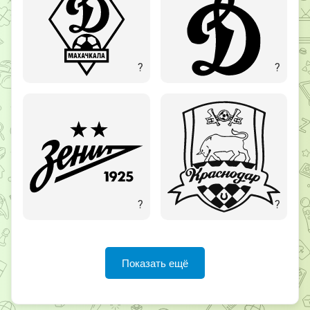
?
?
?
?
Показать ещё