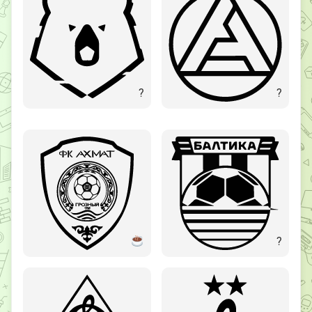
?
?
?