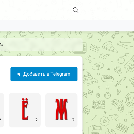
т»
Добавить в Telegram
️
?️
?️