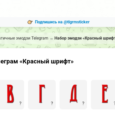
Подпишись на @tlgrmsticker
атичные эмодзи Telegram
→
Набор эмодзи «Красный шриф
леграм «Красный шрифт»
?️
?️
?️
?