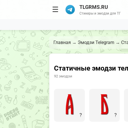
TLGRMS.RU
☰
Стикеры и эмодзи для ТГ
Главная
→
Эмодзи Telegram
→
Ст
Статичные эмодзи те
92 эмодзи
?️
?️