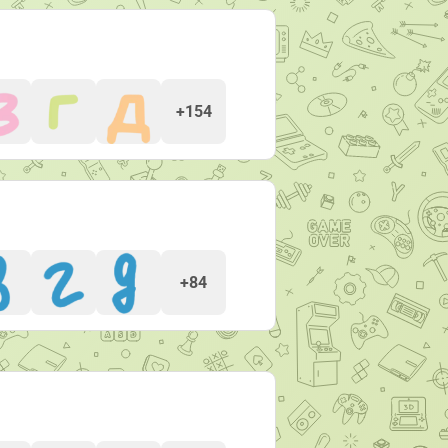
+154
+84