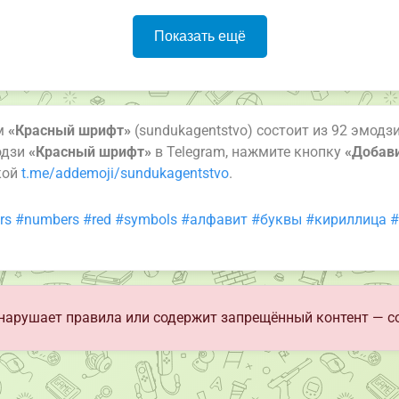
Показать ещё
ам
«Красный шрифт»
(sundukagentstvo) состоит из 92 эмодз
одзи
«Красный шрифт»
в Telegram, нажмите кнопку
«Добави
кой
t.me/addemoji/sundukagentstvo
.
rs
#numbers
#red
#symbols
#алфавит
#буквы
#кириллица
#
нарушает правила или содержит запрещённый контент — с