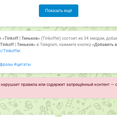
Показать ещё
ам
«Tinkoff | Тиньков»
(Tinkoffer) состоит из 34 эмодзи, доб
Tinkoff | Тиньков»
в Telegram, нажмите кнопку
«Добавить в
/Tinkoffer
.
фразы
#цитаты
нарушает правила или содержит запрещённый контент — 