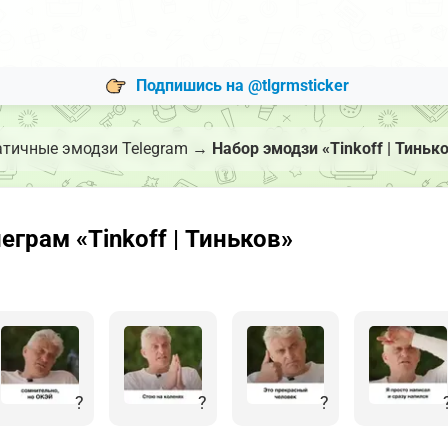
Подпишись на @tlgrmsticker
атичные эмодзи Telegram
→
Набор эмодзи «Tinkoff | Тиньк
грам «Tinkoff | Тиньков»
?
?
?