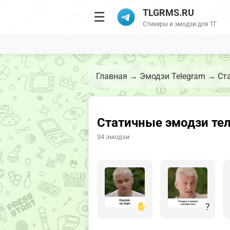
TLGRMS.RU
☰
Стикеры и эмодзи для ТГ
Главная
→
Эмодзи Telegram
→
Ст
Статичные эмодзи теле
34 эмодзи
?