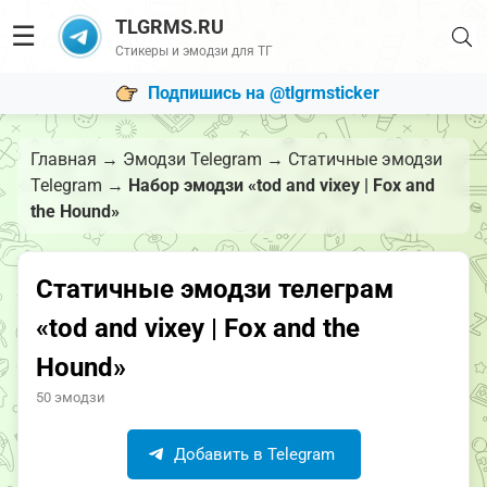
TLGRMS.RU
☰
Стикеры и эмодзи для ТГ
Подпишись на @tlgrmsticker
Главная
→
Эмодзи Telegram
→
Статичные эмодзи
Telegram
→
Набор эмодзи «tod and vixey | Fox and
the Hound»
Статичные эмодзи телеграм
«tod and vixey | Fox and the
Hound»
50 эмодзи
Добавить в Telegram