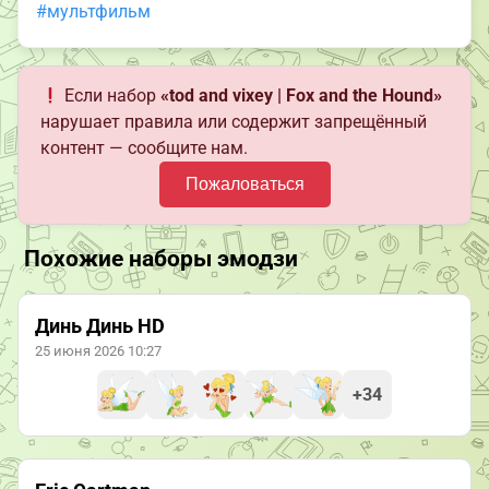
#мультфильм
Если набор
«tod and vixey | Fox and the Hound»
нарушает правила или содержит запрещённый
контент — сообщите нам.
Пожаловаться
Похожие наборы эмодзи
Динь Динь HD
25 июня 2026 10:27
+34