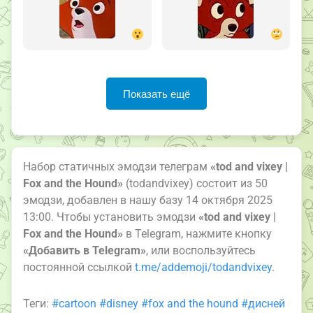
Показать ещё
Набор статичных эмодзи телеграм
«tod and vixey |
Fox and the Hound»
(todandvixey) состоит из 50
эмодзи, добавлен в нашу базу 14 октября 2025
13:00. Чтобы установить эмодзи
«tod and vixey |
Fox and the Hound»
в Telegram, нажмите кнопку
«Добавить в Telegram»
, или воспользуйтесь
постоянной ссылкой
t.me/addemoji/todandvixey
.
Теги:
#cartoon
#disney
#fox and the hound
#дисней