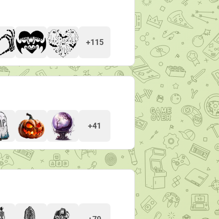
+115
+41