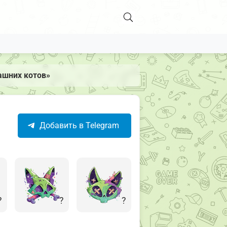
ашних котов»
Добавить в Telegram
?
?
?