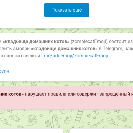
Показать ещё
ам
«кладбище домашних котов»
(zombiecatEmoji) состоит и
новить эмодзи
«кладбище домашних котов»
в Telegram, на
остоянной ссылкой
t.me/addemoji/zombiecatEmoji
.
оуин
их котов»
нарушает правила или содержит запрещённый 