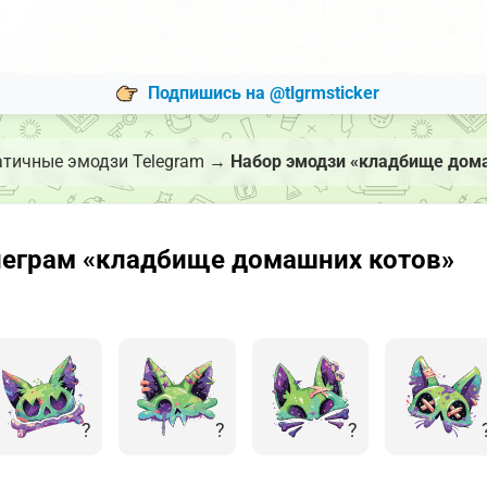
Подпишись на @tlgrmsticker
атичные эмодзи Telegram
→
Набор эмодзи «кладбище дом
леграм «кладбище домашних котов»
?
?
?