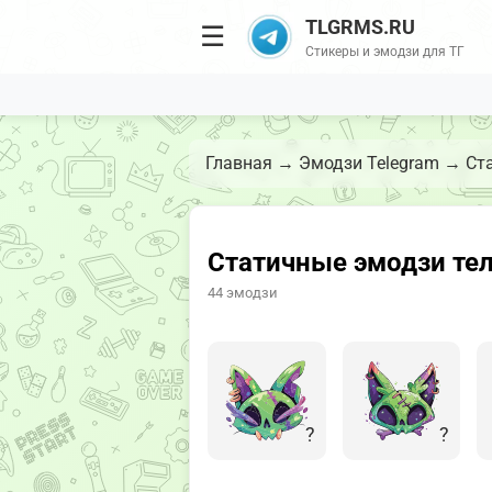
TLGRMS.RU
☰
Стикеры и эмодзи для ТГ
Главная
→
Эмодзи Telegram
→
Ст
Статичные эмодзи те
44 эмодзи
?
?