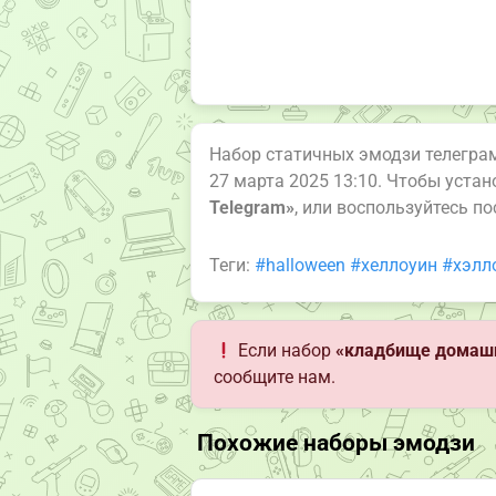
Набор статичных эмодзи телегр
27 марта 2025 13:10. Чтобы уста
Telegram»
, или воспользуйтесь п
Теги:
#halloween
#хеллоуин
#хэлл
Если набор
«кладбище домашн
сообщите нам.
Похожие наборы эмодзи