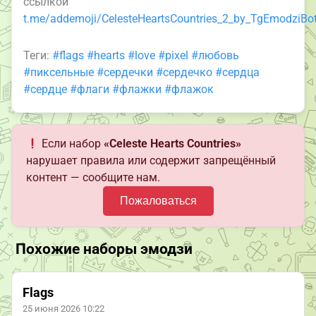
ссылкой
t.me/addemoji/CelesteHeartsCountries_2_by_TgEmodziBo
Теги:
#flags
#hearts
#love
#pixel
#любовь
#пиксельные
#сердечки
#сердечко
#сердца
#сердце
#флаги
#флажки
#флажок
Если набор
«Celeste Hearts Countries»
нарушает правила или содержит запрещённый
контент — сообщите нам.
Пожаловаться
Похожие наборы эмодзи
Flags
25 июня 2026 10:22