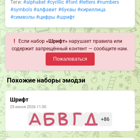
Теги:
#alphabet
#cyrillic
#font
#letters
#numbers
#symbols
#алфавит
#буквы
#кириллица
#символы
#цифры
#шрифт
Если набор
«Шрифт»
нарушает правила или
содержит запрещённый контент — сообщите нам.
Пожаловаться
Похожие наборы эмодзи
Шрифт
25 июня 2026 11:30
+86