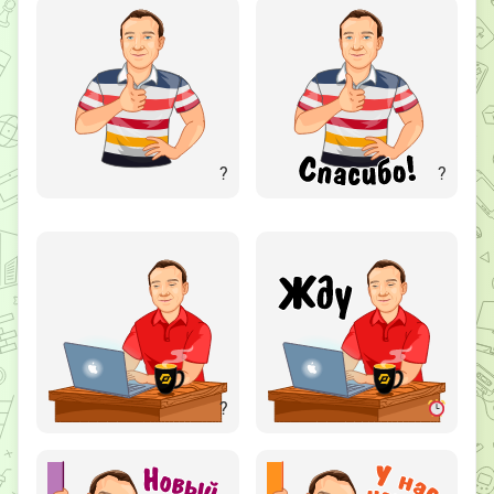
?
?
?