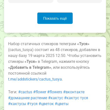
Показать ещё
Набор статичных стикеров телеграм
«Туся»
(cactus_tusya) состоит из 48 стикеров, добавлен в
нашу базу 19 марта 2025 12:50. Чтобы установить
стикеры
«Туся»
в Telegram, нажмите кнопку
«Добавить в Telegram»
, или воспользуйтесь
постоянной ссылкой
t.me/addstickers/cactus_tusya
.
Теги:
#cactus
#flower
#flowers
#вконтакте
#домашнее растение
#кактус
#кактус туся
#кактусы
#туся
#цветок
#цветы