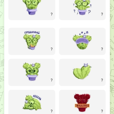
?
?
?
?
?
?
?
?