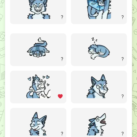
?
?
?
?
?
?
?