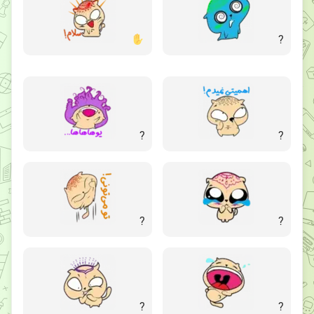
?
?
?
?
?
?
?