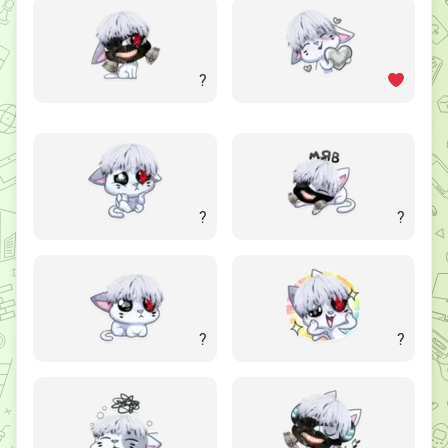
?
?
?
?
?