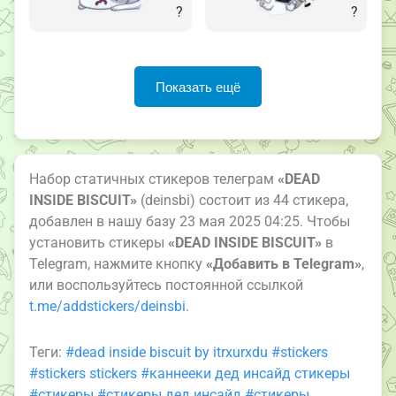
?
?
Показать ещё
Набор статичных стикеров телеграм
«DEAD
INSIDE BISCUIT»
(deinsbi) состоит из 44 стикера,
добавлен в нашу базу 23 мая 2025 04:25. Чтобы
установить стикеры
«DEAD INSIDE BISCUIT»
в
Telegram, нажмите кнопку
«Добавить в Telegram»
,
или воспользуйтесь постоянной ссылкой
t.me/addstickers/deinsbi
.
Теги:
#dead inside biscuit by itrxurxdu
#stickers
#stickers stickers
#каннееки дед инсайд стикеры
#стикеры
#стикеры дед инсайд
#стикеры