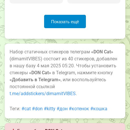
Показать ещё
Набор статичных стикеров телеграм
«DON Cat»
(dimamitVIBES) состоит из 40 стикеров, добавлен
в нашу базу 4 мая 2025 05:20. Чтобы установить
стикеры
«DON Cat»
в Telegram, нажмите кнопку
«Добавить в Telegram»
, или воспользуйтесь
постоянной ссылкой
t.me/addstickers/dimamitVIBES
.
Теги:
#cat
#don
#kitty
#дон
#котенок
#кошка