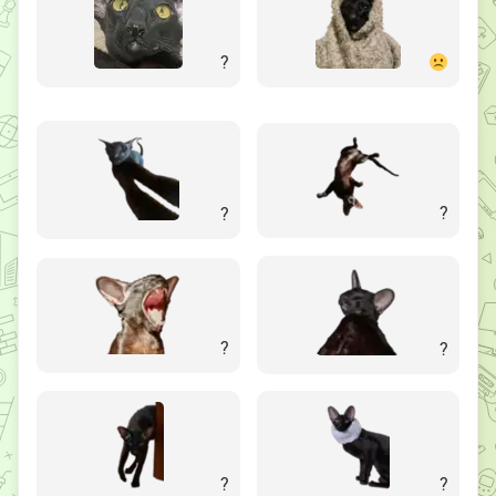
?
?
?
?
?
?
?