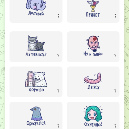
?
?
?
?
?
?
?
?