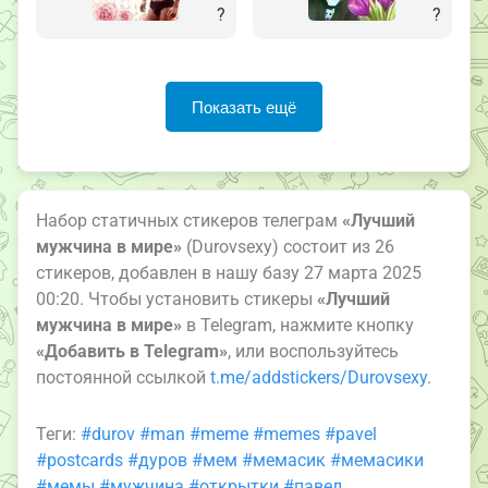
?
?
Показать ещё
Набор статичных стикеров телеграм
«Лучший
мужчина в мире»
(Durovsexy) состоит из 26
стикеров, добавлен в нашу базу 27 марта 2025
00:20. Чтобы установить стикеры
«Лучший
мужчина в мире»
в Telegram, нажмите кнопку
«Добавить в Telegram»
, или воспользуйтесь
постоянной ссылкой
t.me/addstickers/Durovsexy
.
Теги:
#durov
#man
#meme
#memes
#pavel
#postcards
#дуров
#мем
#мемасик
#мемасики
#мемы
#мужчина
#открытки
#павел