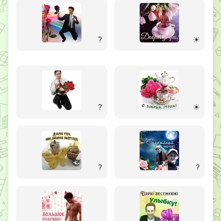
?
☀
?
☀
?
?