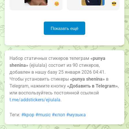
Показать ещё
Набор статичных стикеров телеграм
«punya
shenina»
(ejiulala) состоит из 90 стикеров,
добавлен в нашу базу 25 января 2026 04:41.
Чтобы установить стикеры
«punya shenina»
в
Telegram, нажмите кнопку
«Добавить в Telegram»
,
или воспользуйтесь постоянной ссылкой
t.me/addstickers/ejiulala
.
Теги:
#kpop
#music
#кпоп
#музыка