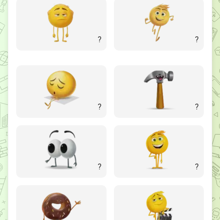
?
?
?
?
?
?