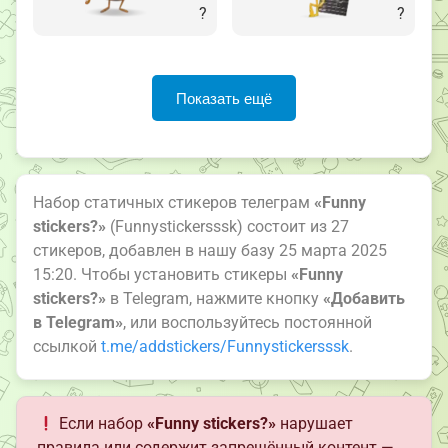
?
?
Показать ещё
Набор статичных стикеров телеграм
«Funny
stickers?»
(Funnystickersssk) состоит из 27
стикеров, добавлен в нашу базу 25 марта 2025
15:20. Чтобы установить стикеры
«Funny
stickers?»
в Telegram, нажмите кнопку
«Добавить
в Telegram»
, или воспользуйтесь постоянной
ссылкой
t.me/addstickers/Funnystickersssk
.
Если набор
«Funny stickers?»
нарушает
правила или содержит запрещённый контент —