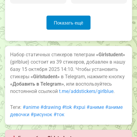
Показать ещё
Набор статичных стикеров телеграм
«Girlstudent»
(girlblue) состоит из 39 стикеров, добавлен в нашу
базу 15 октября 2025 14:10. Чтобы установить
стикеры
«Girlstudent»
в Telegram, нажмите кнопку
«Добавить в Telegram»
, или воспользуйтесь
постоянной ссылкой
t.me/addstickers/girlblue
.
Теги:
#anime
#drawing
#tok
#xpui
#аниме
#аниме
девочки
#рисунок
#ток