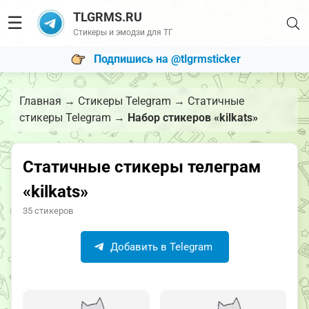
TLGRMS.RU
☰
Стикеры и эмодзи для ТГ
Подпишись на @tlgrmsticker
Главная
→
Стикеры Telegram
→
Статичные
стикеры Telegram
→
Набор стикеров «kilkats»
Статичные стикеры телеграм
«kilkats»
35 стикеров
Добавить в Telegram