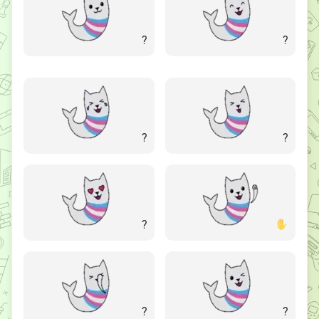
?
?
?
?
?
?
?