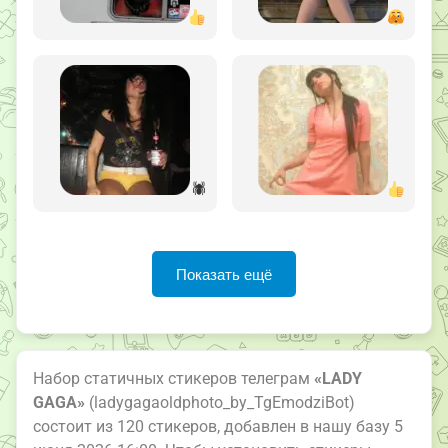
🕷
Показать ещё
Набор статичных стикеров телеграм
«LADY
GAGA»
(ladygagaoldphoto_by_TgEmodziBot)
состоит из 120 стикеров, добавлен в нашу базу 5