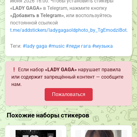
июня 2026 16:00. Чтобы установить стикеры
«LADY GAGA»
в Telegram, нажмите кнопку
«Добавить в Telegram»
, или воспользуйтесь
постоянной ссылкой
t.me/addstickers/ladygagaoldphoto_by_TgEmodziBot
.
Теги:
#lady gaga
#music
#леди гага
#музыка
Если набор
«LADY GAGA»
нарушает правила
или содержит запрещённый контент — сообщите
нам.
Пожаловаться
Похожие наборы стикеров