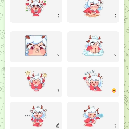
?
?
?
?
?
☝️
?