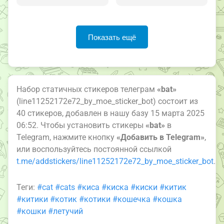
Показать ещё
Набор статичных стикеров телеграм
«bat»
(line11252172e72_by_moe_sticker_bot) состоит из
40 стикеров, добавлен в нашу базу 15 марта 2025
06:52. Чтобы установить стикеры
«bat»
в
Telegram, нажмите кнопку
«Добавить в Telegram»
,
или воспользуйтесь постоянной ссылкой
t.me/addstickers/line11252172e72_by_moe_sticker_bot
.
Теги:
#cat
#cats
#киса
#киска
#киски
#китик
#китики
#котик
#котики
#кошечка
#кошка
#кошки
#летучий