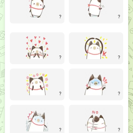
?
?
?
?
?
?
?
?