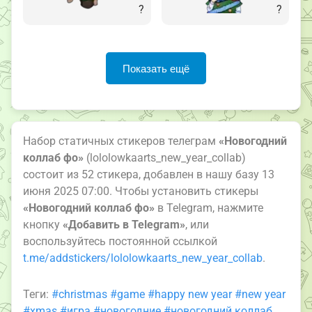
?
?
Показать ещё
Набор статичных стикеров телеграм
«Новогодний
коллаб фо»
(lololowkaarts_new_year_collab)
состоит из 52 стикера, добавлен в нашу базу 13
июня 2025 07:00. Чтобы установить стикеры
«Новогодний коллаб фо»
в Telegram, нажмите
кнопку
«Добавить в Telegram»
, или
воспользуйтесь постоянной ссылкой
t.me/addstickers/lololowkaarts_new_year_collab
.
Теги:
#christmas
#game
#happy new year
#new year
#xmas
#игра
#новогодние
#новогодний коллаб