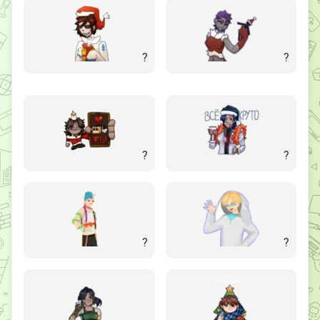
?
?
?
?
?
?