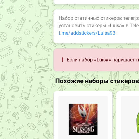
Набор статичных стикеров телег
установить стикеры
«Luisa»
в Tel
t.me/addstickers/Luisa93
.
Если набор
«Luisa»
нарушает п
Похожие наборы стикеров