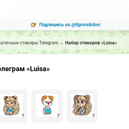
Подпишись на @tlgrmsticker
атичные стикеры Telegram
→
Набор стикеров «Luisa»
леграм «Luisa»
?
?
?