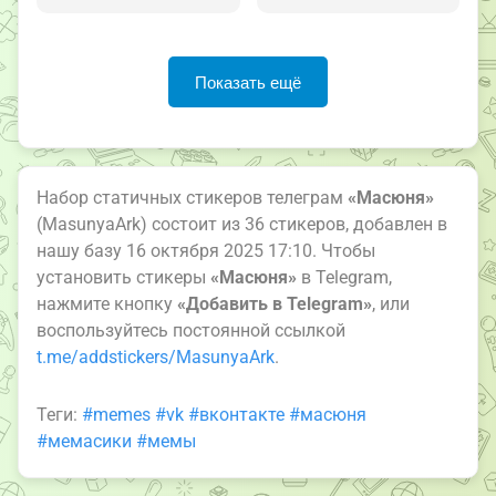
Показать ещё
Набор статичных стикеров телеграм
«Масюня»
(MasunyaArk) состоит из 36 стикеров, добавлен в
нашу базу 16 октября 2025 17:10. Чтобы
установить стикеры
«Масюня»
в Telegram,
нажмите кнопку
«Добавить в Telegram»
, или
воспользуйтесь постоянной ссылкой
t.me/addstickers/MasunyaArk
.
Теги:
#memes
#vk
#вконтакте
#масюня
#мемасики
#мемы